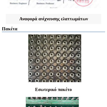
Αναφορά ανίχνευσης ελαττωμάτων
Πακέτα
Εσωτερικό πακέτο