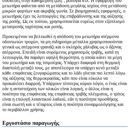
συσκευές στην καθημερινή ζωή. , ρολόγια κτλ. Η εφαρμογή του
μειωτήρα φαίνεται από τη μετάδοση μεγάλης ισχύος στη μετάδοση
μικρών φορτίων και ακριβής γωνία. Σε βιομηχανικές εφαρμογές, ο
μειωτήρας έχει τις λειτουργίες της επιβράδυνσης και της αύξησης
της ροπής. Ως εκ τούτου, χρησιμοποιείται ευρέως στον εξοπλισμό
μετατροπής ταχύτητας και ροπής.
Προκειμένου να βελτιωθεί η απόδοση του μειωτήρα ατέρμονα
οδοντωτών τροχών, τα μη σιδηρούχα μέταλλα χρησιμοποιούνται
γενικά ως ατέρμονα γρανάζι και ο σκληρός χάλυβας ως ο άξονας
ατέρμονα. Επειδή είναι συρόμενος μηχανισμός τριβής, κατά τη
λειτουργία, θα παράγει υψηλή θερμότητα, η οποία κάνει τα μέρη
του μειωτήρα και της τσιμούχας. Υπάρχει διαφορά στη θερμική
διαστολή μεταξύ τους, με αποτέλεσμα να υπάρχει κενό μεταξύ
κάθε επιφάνειας ζευγαρώματος και το λάδι γίνεται πιο λεπτό λόγω
της αύξησης της θερμοκρασίας, κάτι που είναι εύκολο να
προκαλέσει διαρροή. Υπάρχουν τέσσερις κύριοι λόγοι, ο ένας είναι
εάν η αντιστοίχιση των υλικών είναι λογική, ο άλλος είναι η
ποιότητα της επιφάνειας της επιφάνειας τριβής πλέγματος, ο τρίτος
είναι η επιλογή λιπαντικού λαδιού, εάν η ποσότητα προσθήκης
είναι σωστή και ο τέταρτος είναι η ποιότητα συναρμολόγησης και
το περιβάλλον χρήσης.
Εργοστάσιο παραγωγής