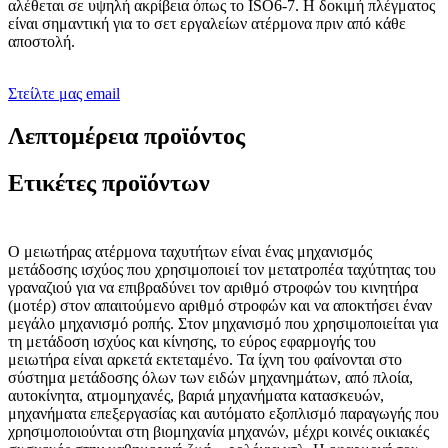
αλέθεται σε υψηλή ακρίβεια όπως το ISO6-7. Η δοκιμή πλέγματος
είναι σημαντική για το σετ εργαλείων ατέρμονα πριν από κάθε
αποστολή.
Στείλτε μας email
Λεπτομέρεια προϊόντος
Ετικέτες προϊόντων
Ο μειωτήρας ατέρμονα ταχυτήτων είναι ένας μηχανισμός
μετάδοσης ισχύος που χρησιμοποιεί τον μετατροπέα ταχύτητας του
γραναζιού για να επιβραδύνει τον αριθμό στροφών του κινητήρα
(μοτέρ) στον απαιτούμενο αριθμό στροφών και να αποκτήσει έναν
μεγάλο μηχανισμό ροπής. Στον μηχανισμό που χρησιμοποιείται για
τη μετάδοση ισχύος και κίνησης, το εύρος εφαρμογής του
μειωτήρα είναι αρκετά εκτεταμένο. Τα ίχνη του φαίνονται στο
σύστημα μετάδοσης όλων των ειδών μηχανημάτων, από πλοία,
αυτοκίνητα, ατμομηχανές, βαριά μηχανήματα κατασκευών,
μηχανήματα επεξεργασίας και αυτόματο εξοπλισμό παραγωγής που
χρησιμοποιούνται στη βιομηχανία μηχανών, μέχρι κοινές οικιακές