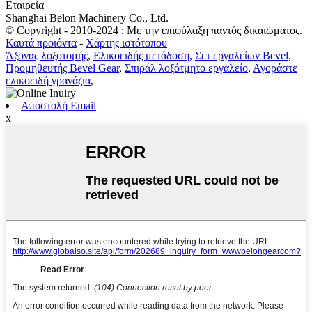
Εταιρεία
Shanghai Belon Machinery Co., Ltd.
© Copyright - 2010-2024 : Με την επιφύλαξη παντός δικαιώματος.
Καυτά προϊόντα
-
Χάρτης ιστότοπου
Άξονας λοξοτομής
,
Ελικοειδής μετάδοση
,
Σετ εργαλείων Bevel
,
Προμηθευτής Bevel Gear
,
Σπιράλ λοξότμητο εργαλείο
,
Αγοράστε
ελικοειδή γρανάζια
,
Αποστολή Email
x