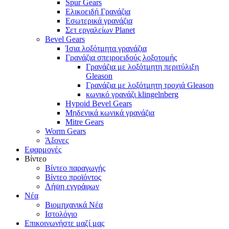
Spur Gears
Ελικοειδή Γρανάζια
Εσωτερικά γρανάζια
Σετ εργαλείων Planet
Bevel Gears
Ίσια λοξότμητα γρανάζια
Γρανάζια σπειροειδούς λοξοτομής
Γρανάζια με λοξότμητη περιτύλιξη
Gleason
Γρανάζια με λοξότμητη τροχιά Gleason
κωνικό γρανάζι klingelnberg
Hypoid Bevel Gears
Μηδενικά κωνικά γρανάζια
Mitre Gears
Worm Gears
Άξονες
Εφαρμογές
Βίντεο
Βίντεο παραγωγής
Βίντεο προϊόντος
Λήψη εγγράφων
Νέα
Βιομηχανικά Νέα
Ιστολόγιο
Επικοινωνήστε μαζί μας