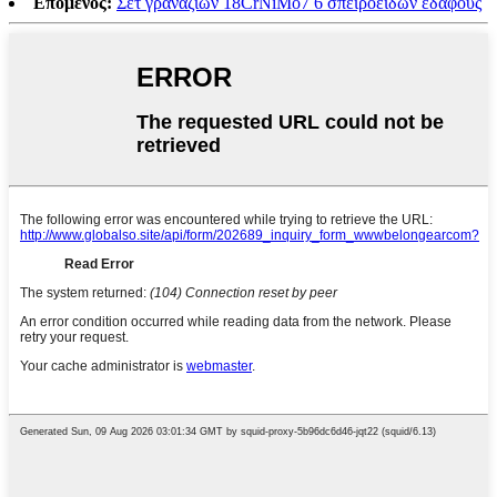
Επόμενος:
Σετ γραναζιών 18CrNiMo7 6 σπειροειδών εδάφους