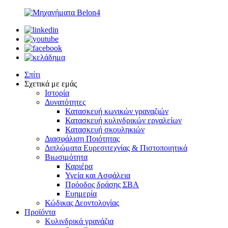
Σπίτι
Σχετικά με εμάς
Ιστορία
Δυνατότητες
Κατασκευή κωνικών γραναζιών
Κατασκευή κυλινδρικών εργαλείων
Κατασκευή σκουληκιών
Διασφάλιση Ποιότητας
Διπλώματα Ευρεσιτεχνίας & Πιστοποιητικά
Βιωσιμότητα
Καριέρα
Υγεία και Ασφάλεια
Πρόοδος δράσης ΣΒΑ
Ευημερία
Κώδικας Δεοντολογίας
Προϊόντα
Κυλινδρικά γρανάζια