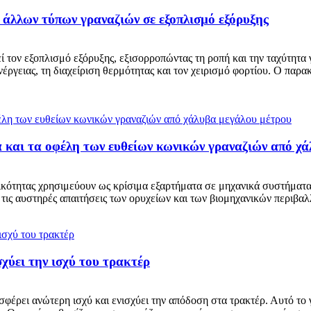
 άλλων τύπων γραναζιών σε εξοπλισμό εξόρυξης
 τον εξοπλισμό εξόρυξης, εξισορροπώντας τη ροπή και την ταχύτητα γ
ργειας, τη διαχείριση θερμότητας και τον χειρισμό φορτίου. Ο παρακ
 και τα οφέλη των ευθείων κωνικών γραναζιών από χ
ικότητας χρησιμεύουν ως κρίσιμα εξαρτήματα σε μηχανικά συστήματα
τις αυστηρές απαιτήσεις των ορυχείων και των βιομηχανικών περιβαλλ
χύει την ισχύ του τρακτέρ
έρει ανώτερη ισχύ και ενισχύει την απόδοση στα τρακτέρ. Αυτό το γ