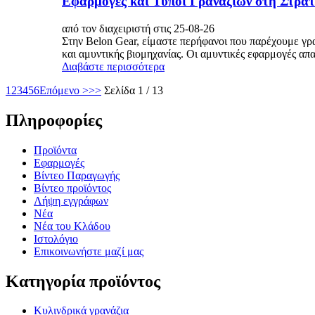
Εφαρμογές και Τύποι Γραναζιών στη Στρατ
από τον διαχειριστή στις 25-08-26
Στην Belon Gear, είμαστε περήφανοι που παρέχουμε γρα
και αμυντικής βιομηχανίας. Οι αμυντικές εφαρμογές απ
Διαβάστε περισσότερα
1
2
3
4
5
6
Επόμενο >
>>
Σελίδα 1 / 13
Πληροφορίες
Προϊόντα
Εφαρμογές
Βίντεο Παραγωγής
Βίντεο προϊόντος
Λήψη εγγράφων
Νέα
Νέα του Κλάδου
Ιστολόγιο
Επικοινωνήστε μαζί μας
Κατηγορία προϊόντος
Κυλινδρικά γρανάζια