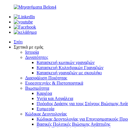
Σπίτι
Σχετικά με εμάς
Ιστορία
Δυνατότητες
Κατασκευή κωνικών γραναζιών
Κατασκευή Κυλινδρικών Γραναζιών
Κατασκευή γραναζιών με σκουλήκι
Διασφάλιση Ποιότητας
Ευρεσιτεχνίες & Πιστοποιητικά
Βιωσιμότητα
Καριέρα
Υγεία και Ασφάλεια
Πρόοδος Δράσης για τους Στόχους Βιώσιμης Ανά
Ευημερία
Κώδικας Δεοντολογίας
Κώδικας Δεοντολογίας για Επιχειρηματικούς Πρ
Βασικές Πολιτικές Βιώσιμης Ανάπτυξης