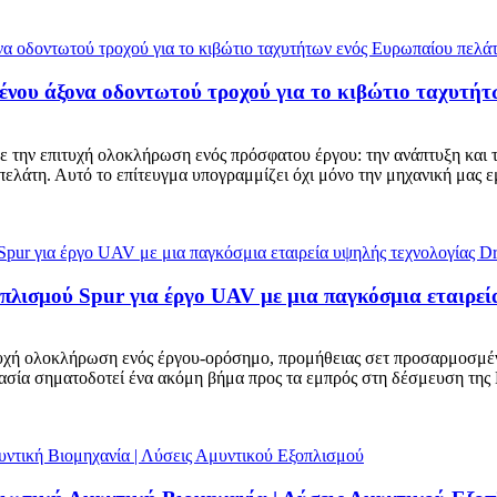
νου άξονα οδοντωτού τροχού για το κιβώτιο ταχυτήτ
με την επιτυχή ολοκλήρωση ενός πρόσφατου έργου: την ανάπτυξη κα
ελάτη. Αυτό το επίτευγμα υπογραμμίζει όχι μόνο την μηχανική μας 
ξοπλισμού Spur για έργο UAV με μια παγκόσμια εταιρε
ιτυχή ολοκλήρωση ενός έργου-ορόσημο, προμήθειας σετ προσαρμοσμέ
α σηματοδοτεί ένα ακόμη βήμα προς τα εμπρός στη δέσμευση της Be