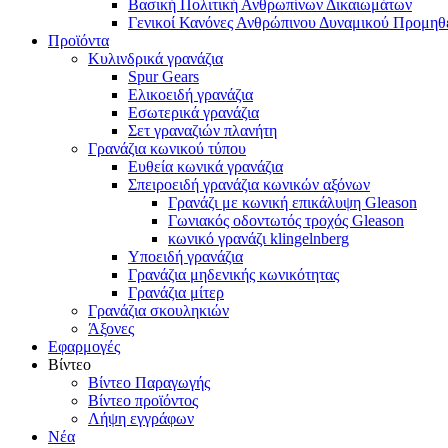
Βασική Πολιτική Ανθρωπίνων Δικαιωμάτων
Γενικοί Κανόνες Ανθρώπινου Δυναμικού Προμηθ
Προϊόντα
Κυλινδρικά γρανάζια
Spur Gears
Ελικοειδή γρανάζια
Εσωτερικά γρανάζια
Σετ γραναζιών πλανήτη
Γρανάζια κωνικού τύπου
Ευθεία κωνικά γρανάζια
Σπειροειδή γρανάζια κωνικών αξόνων
Γρανάζι με κωνική επικάλυψη Gleason
Γωνιακός οδοντωτός τροχός Gleason
κωνικό γρανάζι klingelnberg
Υποειδή γρανάζια
Γρανάζια μηδενικής κωνικότητας
Γρανάζια μίτερ
Γρανάζια σκουληκιών
Άξονες
Εφαρμογές
Βίντεο
Βίντεο Παραγωγής
Βίντεο προϊόντος
Λήψη εγγράφων
Νέα