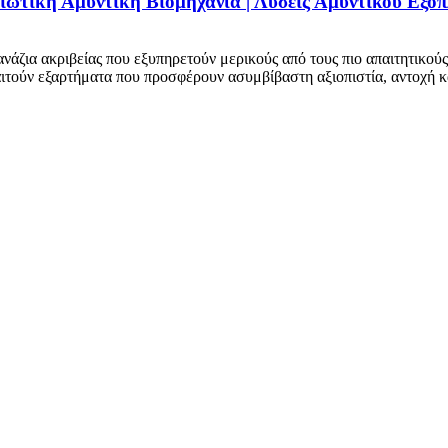
ιωτική Αμυντική Βιομηχανία | Λύσεις Αμυντικού Εξο
νάζια ακριβείας που εξυπηρετούν μερικούς από τους πιο απαιτητικού
αιτούν εξαρτήματα που προσφέρουν ασυμβίβαστη αξιοπιστία, αντοχή κα