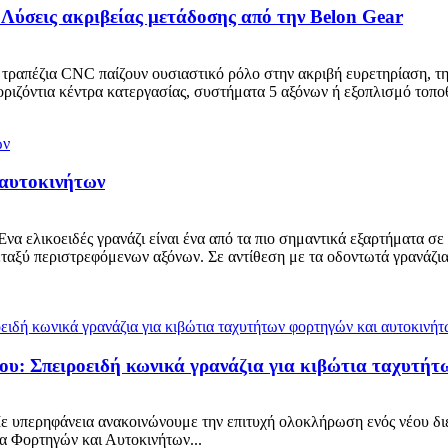
Λύσεις ακριβείας μετάδοσης από την Belon Gear
 τραπέζια CNC παίζουν ουσιαστικό ρόλο στην ακριβή ευρετηρίαση, τη
ριζόντια κέντρα κατεργασίας, συστήματα 5 αξόνων ή εξοπλισμό τοποθ
 αυτοκινήτων
 Ένα ελικοειδές γρανάζι είναι ένα από τα πιο σημαντικά εξαρτήματα 
ταξύ περιστρεφόμενων αξόνων. Σε αντίθεση με τα οδοντωτά γρανάζια μ
ργου: Σπειροειδή κωνικά γρανάζια για κιβώτια ταχυτή
 υπερηφάνεια ανακοινώνουμε την επιτυχή ολοκλήρωση ενός νέου διε
α Φορτηγών και Αυτοκινήτων...